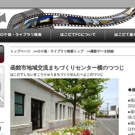
トップページ
>>
ロケ地・ライブラリ検索トップ
>>撮影データ詳細
函館市地域交流まちづくりセンター横のつつじ
はこだてしちいきこうりゅうまちづくりせんたーよこのつつじ
◆
●撮
201
●
06:
●
は
●撮