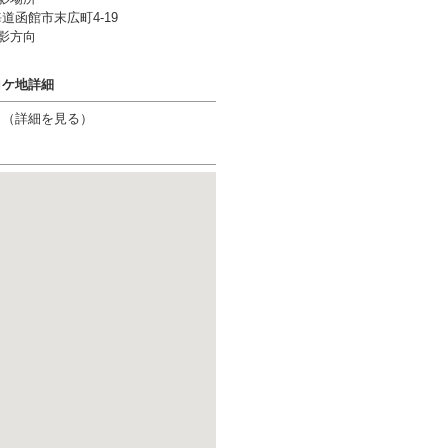
道函館市末広町4-19
影方向
ロケ地詳細
り（
詳細を見る
）