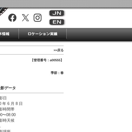
>>戻る
【管理番号：a00555】
季節：春
撮影データ
影日
0 年 6 月 8 日
撮影時間帯
00〜08:00
撮影時天候
れ
影場所