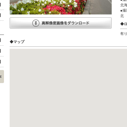
北海
●撮
北
◆
有
◆マップ