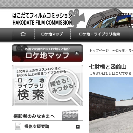
トップページ
>>
ロケ地・ラ
七財橋と函館山
しちざいばしとはこだてやま