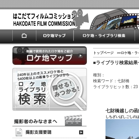
トップページ
>>
ロケ地・ラ
■ライブラリ検索結果
種別：
検索ワード：七財橋
ライブラリヒット数：23
七財橋越しの函
しちざいばしごしの