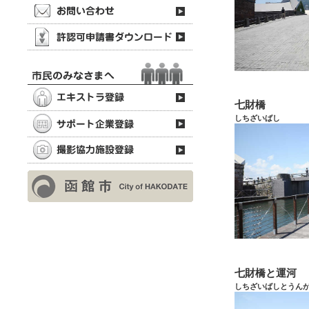
七財橋
しちざいばし
七財橋と運河
しちざいばしとうん