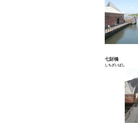
七財橋
しちざいばし