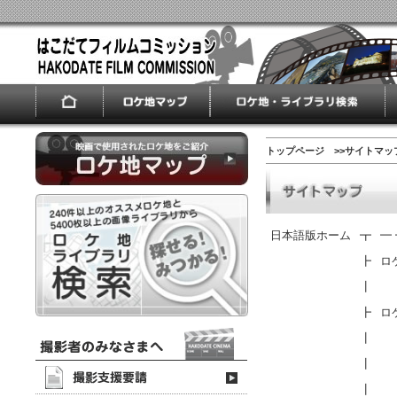
トップページ
>>サイトマッ
日本語版ホーム
┳
━ 
┣
ロ
┃
┣
ロ
┃
┃
┃