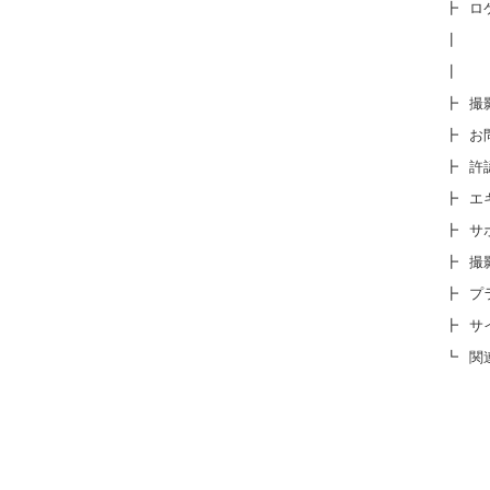
┣
ロ
┃
┃
┣
撮
┣
お
┣
許
┣
エ
┣
サ
┣
撮
┣
プ
┣
サ
┗
関