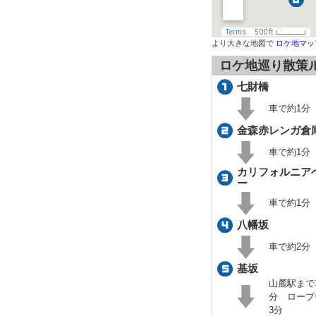
より大きな地図で
ロケ地マッ
ロケ地巡り散策
七財橋
車で約1分
金森赤レンガ倉
車で約1分
カリフォルニア
ー
車で約1分
八幡坂
車で約2分
基坂
山麓駅まで
分 ロープ
3分