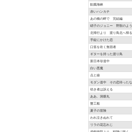
飢餓海峡
赤いハンカチ
あの橋の畔で 完結編
硝子のジョニー 野獣のよ
北帰行より 渡り鳥北へ帰
手錠にかけた恋
口笛を吹く無宿者
ギターを持った渡り鳥
新日本珍道中
白い悪魔
点と線
モダン道中 その恋待った
幼き者は訴える
ああ、洞爺丸
蟹工船
夏子の冒険
われ泣きぬれて
リラの花忘れじ
函館病院より、戦陣に咲く