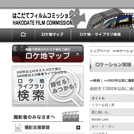
トップページ
>>ロケーショ
>>映画
｜
>>2002年以前に
函館市で2002年以前に
タイトル
ミラーを拭く男
星に願いを。
Border Line
オー・ド・ヴィ
パコダテ人