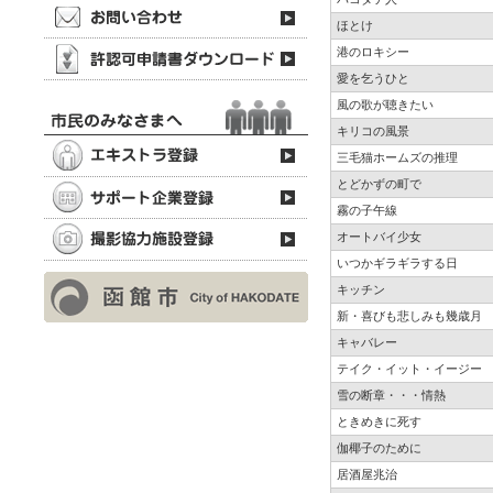
ほとけ
港のロキシー
愛を乞うひと
風の歌が聴きたい
キリコの風景
三毛猫ホームズの推理
とどかずの町で
霧の子午線
オートバイ少女
いつかギラギラする日
キッチン
新・喜びも悲しみも幾歳月
キャバレー
テイク・イット・イージー
雪の断章・・・情熱
ときめきに死す
伽椰子のために
居酒屋兆治