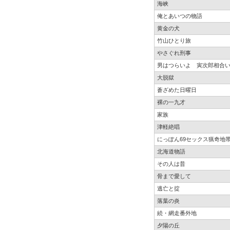
海峡
俺とあいつの物語
黄金の犬
竹山ひとり旅
やさぐれ刑事
男はつらいよ 寅次郎相合
大脱獄
蒼ざめた日曜日
裸の一九才
家族
津軽絶唱
にっぽん69セックス猟奇地
北海道物語
その人は昔
骨まで愛して
逃亡と掟
落葉の炎
続・網走番外地
夕陽の丘